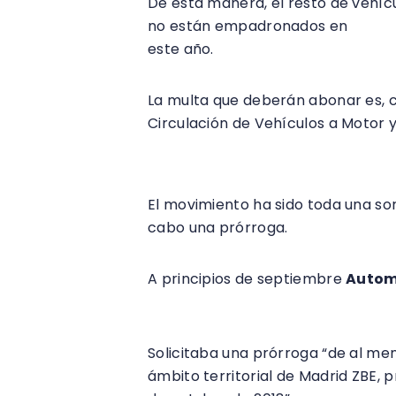
De esta manera, el resto de vehíc
no están empadronados en
Madri
este año.
La multa que deberán abonar es, c
Circulación de Vehículos a Motor y
Un movimiento inespe
El movimiento ha sido toda una s
cabo una prórroga.
A principios de septiembre
Autom
José Luis Martínez-Almeida.
Solicitaba una prórroga “de al men
ámbito territorial de Madrid ZBE, p