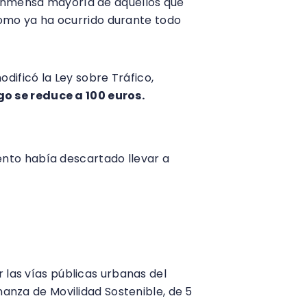
a inmensa mayoría de aquellos que
 como ya ha ocurrido durante todo
ificó la Ley sobre Tráfico,
o se reduce a 100 euros.
nto había descartado llevar a
moratoria al Alcalde de Madrid,
 las vías públicas urbanas del
enanza de Movilidad Sostenible, de 5