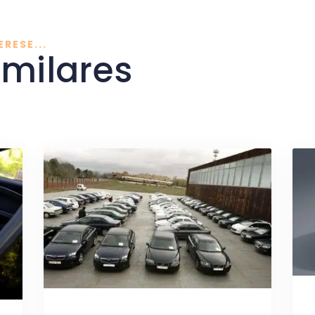
ERESE...
imilares