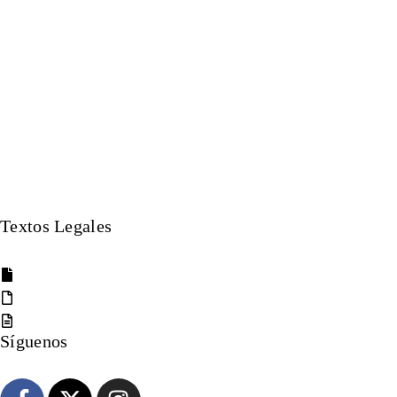
INICIO
COMO VENDER
CARGAS
BLOG
CONTACTO
Textos Legales
Politica de Privacidad
Aviso Legal
Politica de Cookies
Síguenos