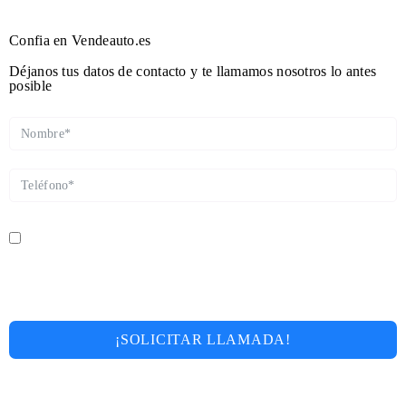
Confia en Vendeauto.es
Déjanos tus datos de contacto y te llamamos nosotros lo antes
posible
Doy mi consentimiento para que este sitio web almacene mi
información enviada para que puedan responder a mi
consulta
¡SOLICITAR LLAMADA!