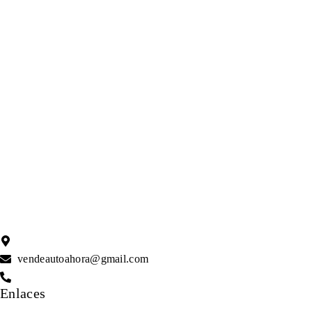
C/Alcala 117 Madrid
vendeautoahora@gmail.com
(034) 614.358.973
Enlaces