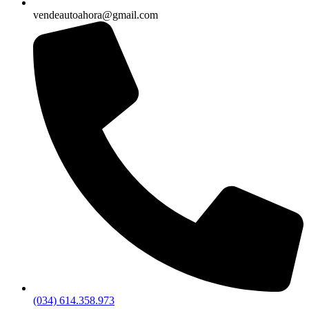
vendeautoahora@gmail.com
(034) 614.358.973