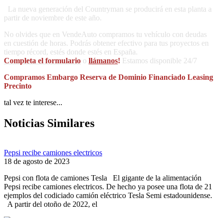
La nueva generación del Countryman se producirá en esta planta a
partir de noviembre de este año.
No olvides que en VendeAuto compramos tu vehículo con deudas
en cuestión de horas. Podrás obtener efectivo para tus proyectos en
tiempo récord, estés donde estés en España.
Completa el formulario
o
llámanos
!
Estamos disponible 24/7
Compramos Embargo Reserva de Dominio Financiado Leasing
Precinto
tal vez te interese...
Noticias Similares
Pepsi recibe camiones electricos
18 de agosto de 2023
Pepsi con flota de camiones Tesla El gigante de la alimentación
Pepsi recibe camiones electricos. De hecho ya posee una flota de 21
ejemplos del codiciado camión eléctrico Tesla Semi estadounidense.
A partir del otoño de 2022, el