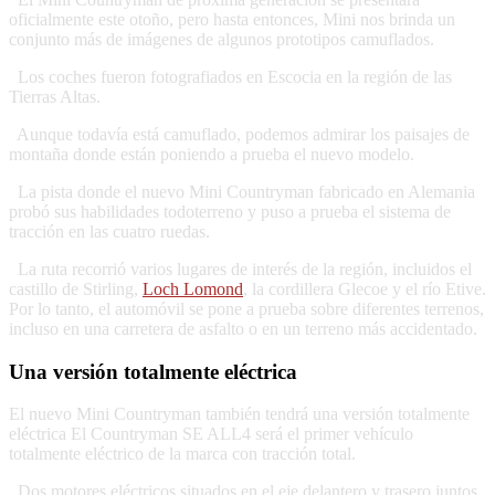
oficialmente este otoño, pero hasta entonces, Mini nos brinda un
conjunto más de imágenes de algunos prototipos camuflados.
Los coches fueron fotografiados en Escocia en la región de las
Tierras Altas.
Aunque todavía está camuflado, podemos admirar los paisajes de
montaña donde están poniendo a prueba el nuevo modelo.
La pista donde el nuevo Mini Countryman fabricado en Alemania
probó sus habilidades todoterreno y puso a prueba el sistema de
tracción en las cuatro ruedas.
La ruta recorrió varios lugares de interés de la región, incluidos el
castillo de Stirling,
Loch Lomond
, la cordillera Glecoe y el río Etive.
Por lo tanto, el automóvil se pone a prueba sobre diferentes terrenos,
incluso en una carretera de asfalto o en un terreno más accidentado.
Una versión totalmente eléctrica
El nuevo Mini Countryman también tendrá una versión totalmente
eléctrica
El Countryman SE ALL4 será el primer vehículo
totalmente eléctrico de la marca con tracción total.
Dos motores eléctricos situados en el eje delantero y trasero juntos